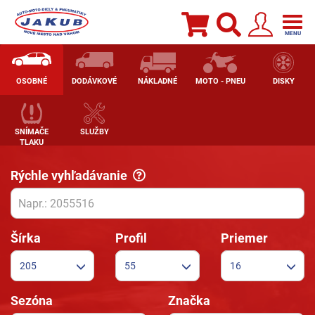
Pneumatiky, hliníkové disky, plechové disky | pneuprofi.sk
Togg
navig
MENU
OSOBNÉ
DODÁVKOVÉ
NÁKLADNÉ
MOTO - PNEU
DISKY
SNÍMAČE
SLUŽBY
TLAKU
Rýchle vyhľadávanie
Šírka
Profil
Priemer
205
55
16
Sezóna
Značka