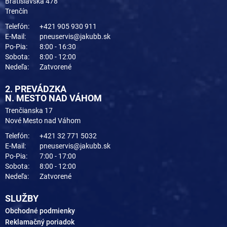
Bratislavská 478
Trenčín
Telefón:
+421 905 930 911
E-Mail:
pneuservis@jakubb.sk
Po-Pia:
8:00 - 16:30
Sobota:
8:00 - 12:00
Nedeľa:
Zatvorené
2. PREVÁDZKA
N. MESTO NAD VÁHOM
Trenčianska 17
Nové Mesto nad Váhom
Telefón:
+421 32 771 5032
E-Mail:
pneuservis@jakubb.sk
Po-Pia:
7:00 - 17:00
Sobota:
8:00 - 12:00
Nedeľa:
Zatvorené
SLUŽBY
Obchodné podmienky
Reklamačný poriadok