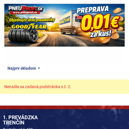
Najprv skladom
Nenašla sa zadaná podstránka s č. 2.
1. PREVÁDZKA
TRENČÍN