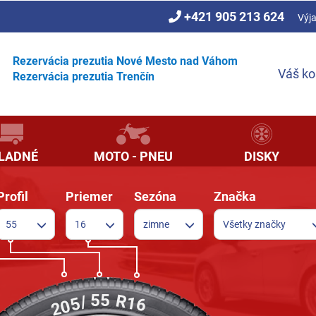
+421 905 213 624
Výj
Rezervácia prezutia Nové Mesto nad Váhom
Váš ko
Rezervácia prezutia Trenčín
LADNÉ
MOTO - PNEU
DISKY
Profil
Priemer
Sezóna
Značka
55
16
zimne
Všetky značky
55
R
16
205