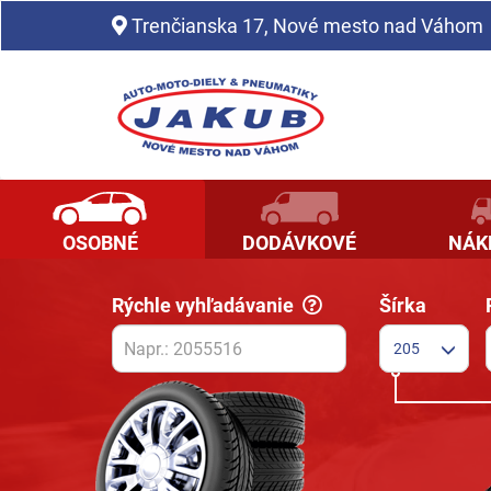
Pneumatiky, hliníkové disky, plechové disky | pneuprofi.sk
Trenčianska 17, Nové mesto nad Váhom
OSOBNÉ
DODÁVKOVÉ
NÁK
Rýchle vyhľadávanie
Šírka
205