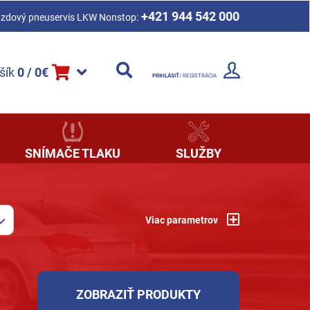
+421 944 542 000
azdový pneuservis LKW Nonstop:
šík
0 / 0€
PRIHLÁSIŤ
/ REGISTRÁCIA
SNÍMAČE TLAKU
SLUŽBY
Viac parametrov
ZOBRAZIŤ PRODUKTY