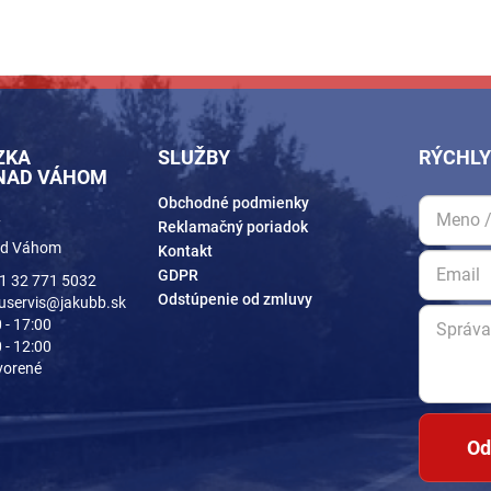
ZKA
SLUŽBY
RÝCHLY
 NAD VÁHOM
Obchodné podmienky
7
Reklamačný poriadok
ad Váhom
Kontakt
GDPR
1 32 771 5032
Odstúpenie od zmluvy
uservis@jakubb.sk
 - 17:00
 - 12:00
vorené
Od