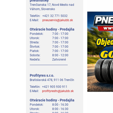
pneumatiky
Trenčianska 17, Nové Mesto nad
Váhom, Slovensko
Telefón:
+421 32 771 5032
E-Mail:
pneuservis@jakubb.sk
Otváracie hodiny - Predajňa
Pondelok:
7:00 - 17:00
Utorok:
7:00 - 17:00
Streda:
7:00 - 17:00
Štvrtok:
7:00 - 17:00
Piatok:
7:00 - 17:00
Sobota:
8:00 - 12:00
Nedeľa:
Zatvorené
______________________________
Profityres s.r.o.
Bratislavská 478, 911 06 Trenčín
Telefón:
+421 905 930 911
E-Mail:
profityrestn@jakubb.sk
Otváracie hodiny - Predajňa
Pondelok:
8:00 - 16:30
Utorok:
8:00 - 16:30