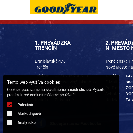
1. PREVÁDZKA
2. PREVÁD
TRENČÍN
N. MESTO
Bratislavská 478
Trenčianska 1
Trenčín
Nové Mesto n
Telefón:
+421 905 930 911
Telefón:
+42
Tento web využíva cookies.
E-Mail:
pneuservis@jakubb.sk
E-Mail:
pne
Po-Pia:
8:00 - 16:30
Po-Pia:
7:00
Cookies používame na skvalitnenie našich služieb. Vyberte
Sobota:
8:00 - 12:00
Sobota:
8:00
prosím, ktoré cookies môžeme používať.
Nedeľa:
Zatvorené
Nedeľa:
Zat
Potrebné
Marketingové
Analytické
Sledujte nás na Facebooku