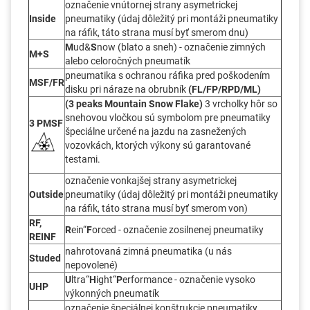
označenie vnútornej strany asymetrickej
Inside
pneumatiky (údaj dôležitý pri montáži pneumatiky
na ráfik, táto strana musí byť smerom dnu)
M
ud&
S
now (blato a sneh) - označenie zimných
M+S
alebo celoročných pneumatík
pneumatika s ochranou ráfika pred poškodením
MSF/FR
disku pri náraze na obrubník
(FL/FP/RPD/ML)
(3 peaks Mountain Snow Flake)
3 vrcholky hôr so
snehovou vločkou sú symbolom pre pneumatiky
3 PMSF
špeciálne určené na jazdu na zasnežených
vozovkách, ktorých výkony sú garantované
testami.
označenie vonkajšej strany asymetrickej
Outside
pneumatiky (údaj dôležitý pri montáži pneumatiky
na ráfik, táto strana musí byť smerom von)
RF,
R
ein“
F
orced - označenie zosilnenej pneumatiky
REINF
nahrotovaná zimná pneumatika (u nás
Studed
nepovolené)
U
ltra“
H
ight“
P
erformance - označenie vysoko
UHP
výkonných pneumatík
označenie špeciálnej konštrukcie pneumatiky