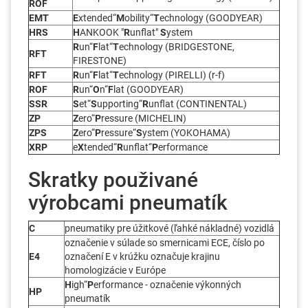
ROF
EMT
E
xtended“
M
obility“
T
echnology (GOODYEAR)
HRS
H
ANKOOK "
R
unflat"
S
ystem
R
un“
F
lat“
T
echnology (BRIDGESTONE,
RFT
FIRESTONE)
RFT
R
un“
F
lat“
T
echnology (PIRELLI) (r-f)
ROF
R
un“
O
n“
F
lat (GOODYEAR)
SSR
S
et“
S
upporting“
R
unflat (CONTINENTAL)
ZP
Z
ero“
P
ressure (MICHELIN)
ZPS
Z
ero“
P
ressure“
S
ystem (YOKOHAMA)
XRP
e
X
tended“
R
unflat“
P
erformance
Skratky použivané
výrobcami pneumatík
C
pneumatiky pre úžitkové (ľahké nákladné) vozidlá
označenie v súlade so smernicami ECE, číslo po
E4
označení E v krúžku označuje krajinu
homologizácie v Európe
H
igh“
P
erformance - označenie výkonných
HP
pneumatík