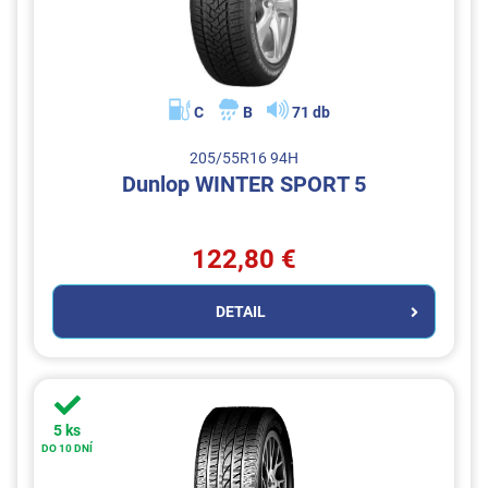
C
B
71 db
205/55R16 94H
Dunlop WINTER SPORT 5
122,80 €
DETAIL
5 ks
DO 10 DNÍ