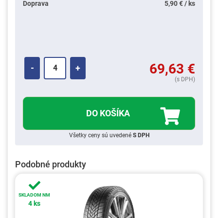
Doprava
5,90 € / ks
69,63
€
-
+
(s DPH)
DO KOŠÍKA
Všetky ceny sú uvedené
S DPH
Podobné produkty
SKLADOM NM
4 ks