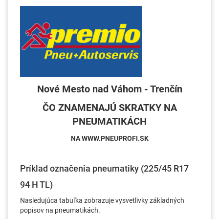
Nové Mesto nad Váhom - Trenčín
ČO ZNAMENAJÚ SKRATKY NA
PNEUMATIKÁCH
NA WWW.PNEUPROFI.SK
Príklad označenia pneumatiky (225/45 R17
94 H TL)
Nasledujúca tabuľka zobrazuje vysvetlivky základných
popisov na pneumatikách.