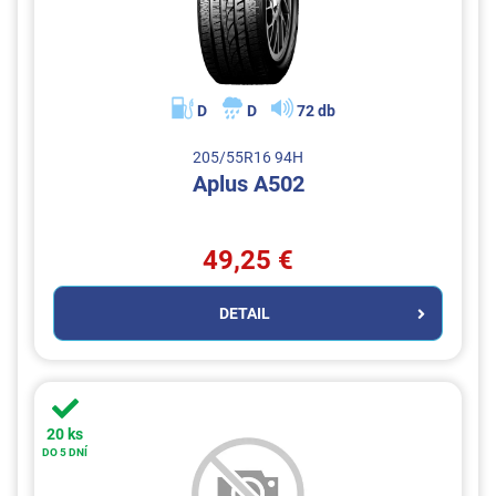
D
D
72 db
205/55R16 94H
Aplus A502
49,25 €
DETAIL
20 ks
DO 5 DNÍ