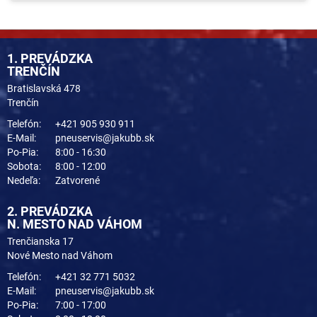
1. PREVÁDZKA
TRENČÍN
Bratislavská 478
Trenčín
Telefón:
+421 905 930 911
E-Mail:
pneuservis@jakubb.sk
Po-Pia:
8:00 - 16:30
Sobota:
8:00 - 12:00
Nedeľa:
Zatvorené
2. PREVÁDZKA
N. MESTO NAD VÁHOM
Trenčianska 17
Nové Mesto nad Váhom
Telefón:
+421 32 771 5032
E-Mail:
pneuservis@jakubb.sk
Po-Pia:
7:00 - 17:00