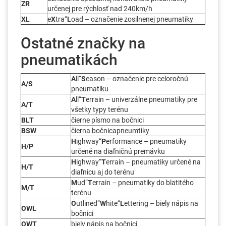
ZR
určenej pre rýchlosť nad 240km/h
XL
e
X
tra“
L
oad – označenie zosilnenej pneumatiky
Ostatné značky na
pneumatikách
A
ll“
S
eason – označenie pre celoročnú
A/S
pneumatiku
A
ll“
T
errain – univerzálne pneumatiky pre
A/T
všetky typy terénu
BLT
čierne písmo na bočnici
BSW
čierna bočnicapneumtiky
H
ighway“
P
erformance – pneumatiky
H/P
určené na diaľničnú premávku
H
ighway“
T
errain – pneumatiky určené na
H/T
diaľnicu aj do terénu
M
ud“
T
errain – pneumatiky do blatitého
M/T
terénu
O
utlined“
W
hite“
L
ettering – biely nápis na
OWL
bočnici
OWT
biely nápis na bočnici