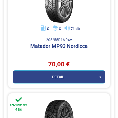
C
C
71 db
205/55R16 94V
Matador MP93 Nordicca
70,00 €
DETAIL
SKLADOM NM
4 ks