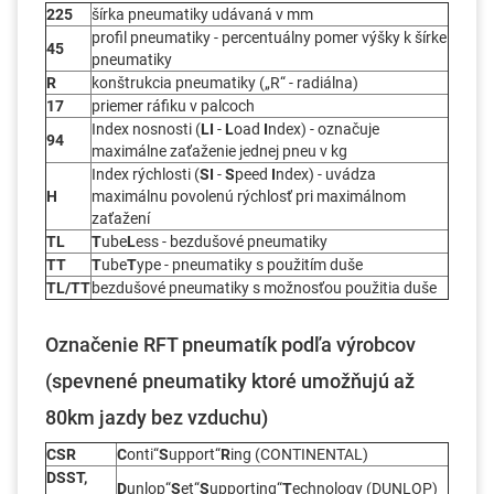
225
šírka pneumatiky udávaná v mm
profil pneumatiky - percentuálny pomer výšky k šírke
45
pneumatiky
R
konštrukcia pneumatiky („R“ - radiálna)
17
priemer ráfiku v palcoch
Index nosnosti (
LI
-
L
oad
I
ndex) - označuje
94
maximálne zaťaženie jednej pneu v kg
Index rýchlosti (
SI
-
S
peed
I
ndex) - uvádza
H
maximálnu povolenú rýchlosť pri maximálnom
zaťažení
TL
T
ube
L
ess - bezdušové pneumatiky
TT
T
ube
T
ype - pneumatiky s použitím duše
TL/TT
bezdušové pneumatiky s možnosťou použitia duše
Označenie RFT pneumatík podľa výrobcov
(spevnené pneumatiky ktoré umožňujú až
80km jazdy bez vzduchu)
CSR
C
onti“
S
upport“
R
ing (CONTINENTAL)
DSST,
D
unlop“
S
et“
S
upporting“
T
echnology (DUNLOP)