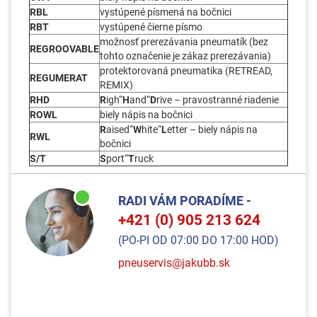
RBL
vystúpené písmená na bočnici
RBT
vystúpené čierne písmo
možnosť prerezávania pneumatík (bez
REGROOVABLE
tohto označenie je zákaz prerezávania)
protektorovaná pneumatika (RETREAD,
REGUMERAT
REMIX)
RHD
R
igh“
H
and“
D
rive – pravostranné riadenie
ROWL
biely nápis na bočnici
R
aised“
W
hite“
L
etter – biely nápis na
RWL
bočnici
S/T
S
port“
T
ruck
RADI VÁM PORADÍME -
+421 (0) 905 213 624
(PO-PI OD 07:00 DO 17:00 HOD)
pneuservis@jakubb.sk