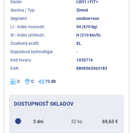
Dezén:
LW31 I FIT+
Sezóna / Typ:
Zimné
Segment:
osobne+suv
LI - Index nosnosti:
94 (670 kg)
SI - Index rýchlosti:
H (210 km/h)
Zosilnený profil:
XL
Dojazdová technológia:
-
Kód tovaru:
1030716
EAN
8808563563183
C
C
72 dB
DOSTUPNOSŤ SKLADOV
3 dni
32 ks
69,63 €