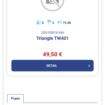
E
C
72 db
205/55R16 94V
Triangle TW401
49,50 €
DETAIL
Popis