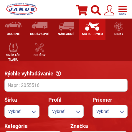
Pneumatiky, hliníkové disky, plechové disky | pneuprofi.sk
Togg
navig
MENU
OSOBNÉ
DODÁVKOVÉ
NÁKLADNÉ
MOTO - PNEU
DISKY
SNÍMAČE
SLUŽBY
TLAKU
Rýchle vyhľadávanie
Šírka
Profil
Priemer
Vybrať
Vybrať
Vybrať
Kategória
Značka