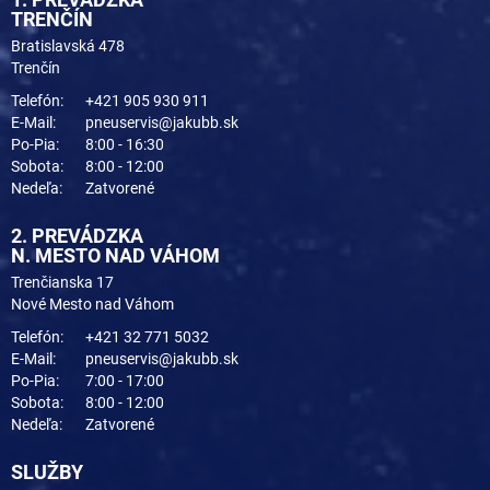
TRENČÍN
Bratislavská 478
Trenčín
Telefón:
+421 905 930 911
E-Mail:
pneuservis@jakubb.sk
Po-Pia:
8:00 - 16:30
Sobota:
8:00 - 12:00
Nedeľa:
Zatvorené
2. PREVÁDZKA
N. MESTO NAD VÁHOM
Trenčianska 17
Nové Mesto nad Váhom
Telefón:
+421 32 771 5032
E-Mail:
pneuservis@jakubb.sk
Po-Pia:
7:00 - 17:00
Sobota:
8:00 - 12:00
Nedeľa:
Zatvorené
SLUŽBY