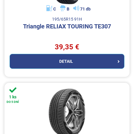
C
B
71 db
195/65R15 91H
Triangle RELIAX TOURING TE307
39,35 €
DETAIL
1 ks
DO 5 DNÍ