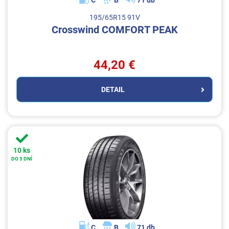
C
B
71 db
195/65R15 91V
Crosswind COMFORT PEAK
44,20 €
DETAIL
10 ks
DO 5 DNÍ
C
B
71 db