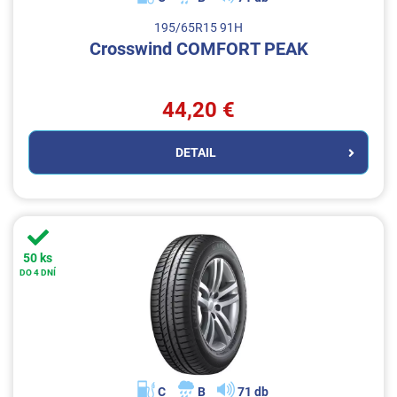
195/65R15 91H
Crosswind COMFORT PEAK
44,20 €
DETAIL
50 ks
DO 4 DNÍ
C
B
71 db