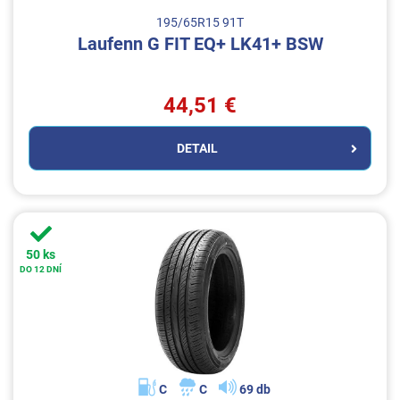
195/65R15 91T
Laufenn G FIT EQ+ LK41+ BSW
44,51 €
DETAIL
50 ks
DO 12 DNÍ
C
C
69 db