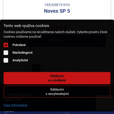
195/65R15 91H
Novex SP 5
Tento web využíva cookies.
46,25 €
Cookies používame na skvalitnenie našich služieb. Vyberte prosím, ktoré
cookies môžeme používať.
DETAIL
Potrebné
Marketingové
Analytické
«
1
2
3
4
5
6
»
Súhlasím
so všetkými
Súhlasím
s nevyhnutnými
1. PREVÁDZKA
TRENČÍN
Viac informácií
Bratislavská 478
Trenčín