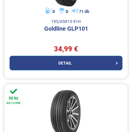
D
D
71 db
195/65R15 91H
Goldline GLP101
34,99 €
DETAIL
50 ks
DO 12 DNÍ