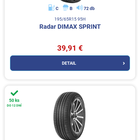
C
B
72 db
195/65R15 95H
Radar DIMAX SPRINT
39,91 €
DETAIL
50 ks
DO 12 DNÍ