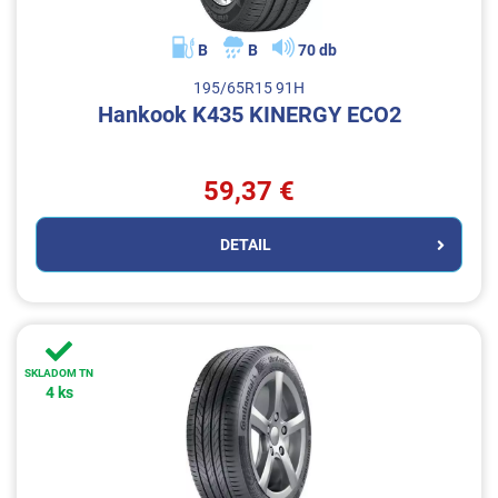
B
B
70 db
195/65R15 91H
Hankook K435 KINERGY ECO2
59,37 €
DETAIL
SKLADOM TN
4 ks