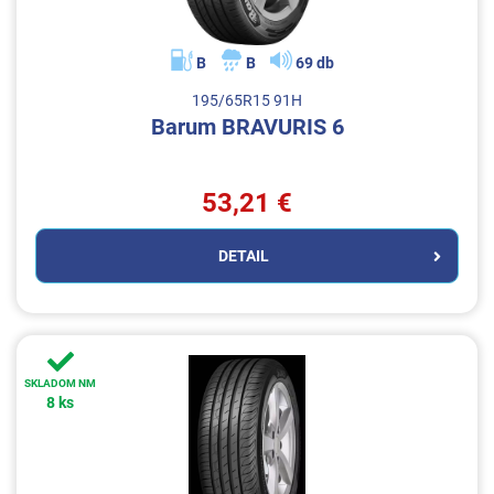
B
B
69 db
195/65R15 91H
Barum BRAVURIS 6
53,21 €
DETAIL
SKLADOM NM
8 ks