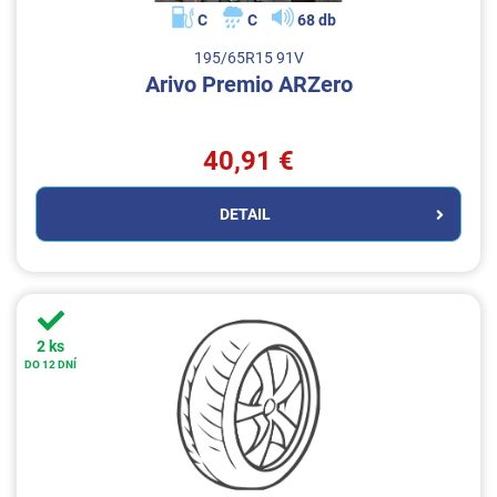
C
C
68 db
195/65R15 91V
Arivo Premio ARZero
40,91 €
DETAIL
2 ks
DO 12 DNÍ