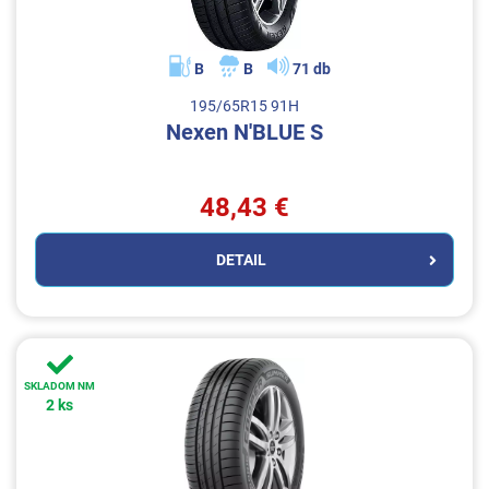
B
B
71 db
195/65R15 91H
Nexen N'BLUE S
48,43 €
DETAIL
SKLADOM NM
2 ks