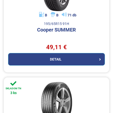
B
B
71 db
195/65R15 91H
Cooper SUMMER
49,11 €
DETAIL
SKLADOM TN
3 ks