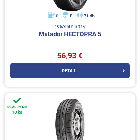
C
B
71 db
195/65R15 91V
Matador HECTORRA 5
56,93 €
DETAIL
SKLADOM NM
10 ks