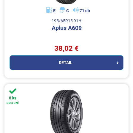
E
C
71 db
195/65R15 91H
Aplus A609
38,02 €
DETAIL
8 ks
DO 5 DNÍ