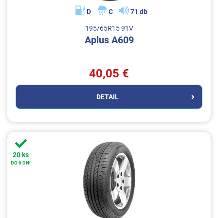
D
C
71 db
195/65R15 91V
Aplus A609
40,05 €
DETAIL
20 ks
DO 6 DNÍ