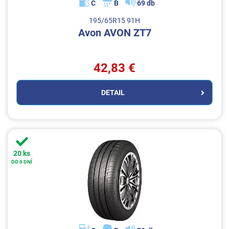
C
B
69 db
195/65R15 91H
Avon AVON ZT7
42,83 €
DETAIL
20 ks
DO 6 DNÍ