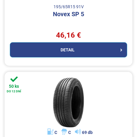
195/65R15 91V
Novex SP 5
46,16 €
DETAIL
50 ks
DO 12 DNÍ
C
C
69 db