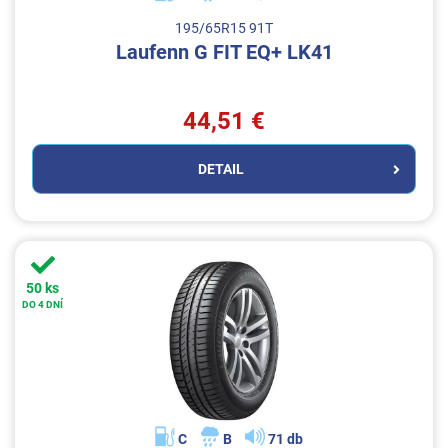
195/65R15 91T
Laufenn G FIT EQ+ LK41
44,51 €
DETAIL
50 ks
DO 4 DNÍ
C
B
71 db