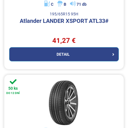
C
B
71 db
195/65R15 95H
Atlander LANDER XSPORT ATL33#
41,27 €
DETAIL
50 ks
DO 12 DNÍ