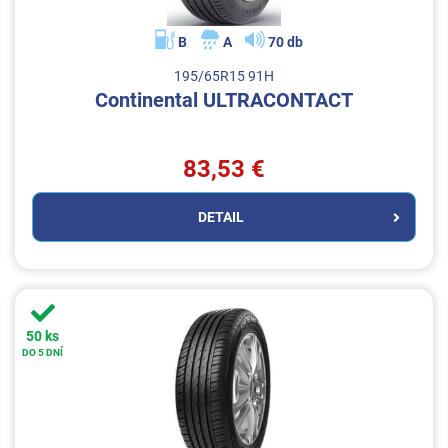
B
A
70 db
195/65R15 91H
Continental ULTRACONTACT
83,53 €
DETAIL
50 ks
DO 5 DNÍ