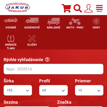
Pneumatiky, hliníkové disky, plechové disky | pneuprofi.sk
Togg
navig
MENU
OSOBNÉ
DODÁVKOVÉ
NÁKLADNÉ
MOTO - PNEU
DISKY
SNÍMAČE
SLUŽBY
TLAKU
Rýchle vyhľadávanie
Šírka
Profil
Priemer
195
65
15
Sezóna
Značka