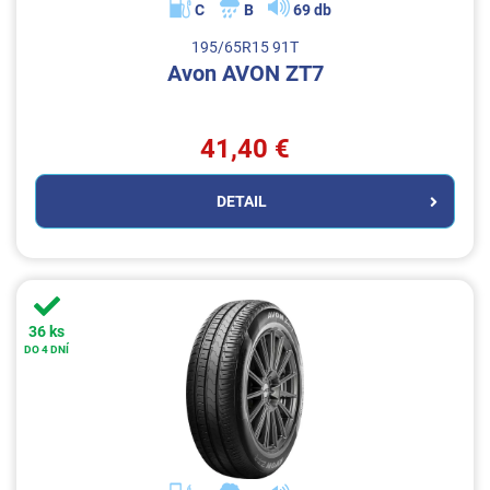
C
B
69 db
195/65R15 91T
Avon AVON ZT7
41,40 €
DETAIL
36 ks
DO 4 DNÍ