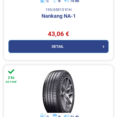
C
B
70 db
195/65R15 91H
Nankang NA-1
43,06 €
DETAIL
2 ks
DO 9 DNÍ