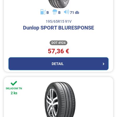
B
B
71 db
195/65R15 91V
Dunlop SPORT BLURESPONSE
DOT 4924
57,36 €
DETAIL
SKLADOM TN
2 ks