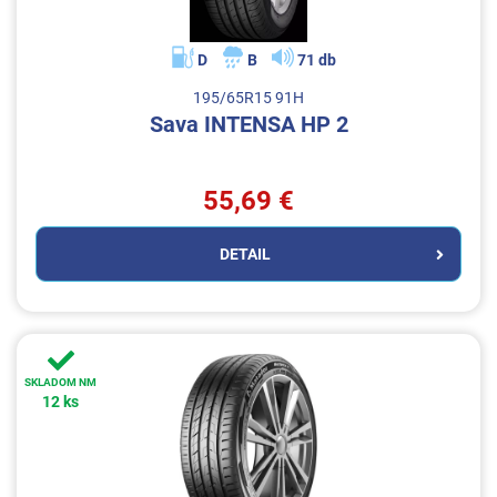
D
B
71 db
195/65R15 91H
Sava INTENSA HP 2
55,69 €
DETAIL
SKLADOM NM
12 ks