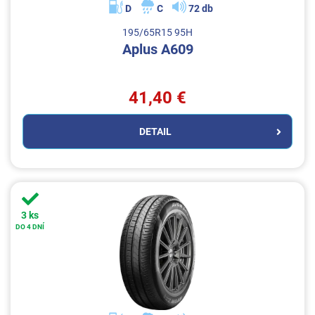
D
C
72 db
195/65R15 95H
Aplus A609
41,40 €
DETAIL
3 ks
DO 4 DNÍ