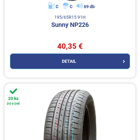
C
C
69 db
195/65R15 91H
Sunny NP226
40,35 €
DETAIL
20 ks
DO 6 DNÍ