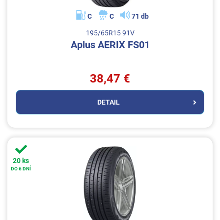
C
C
71 db
195/65R15 91V
Aplus AERIX FS01
38,47 €
DETAIL
20 ks
DO 6 DNÍ