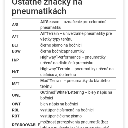
Ostatné značky na
pneumatikách
A
ll“
S
eason – označenie pre celoročnú
A/S
pneumatiku
A
ll“
T
errain – univerzálne pneumatiky pre
A/T
všetky typy terénu
BLT
čierne písmo na bočnici
BSW
čierna bočnicapneumtiky
H
ighway“
P
erformance – pneumatiky
H/P
určené na diaľničnú premávku
H
ighway“
T
errain – pneumatiky určené na
H/T
diaľnicu aj do terénu
M
ud“
T
errain – pneumatiky do blatitého
M/T
terénu
O
utlined“
W
hite“
L
ettering – biely nápis na
OWL
bočnici
OWT
biely nápis na bočnici
RBL
vystúpené písmená na bočnici
RBT
vystúpené čierne písmo
možnosť prerezávania pneumatík (bez
REGROOVABLE
tohto označenie je zákaz prerezávania)