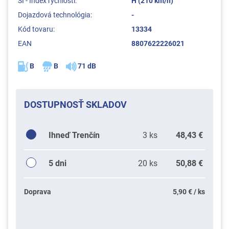
SI - Index rýchlosti:
H (210 km/h)
Dojazdová technológia:
-
Kód tovaru:
13334
EAN
8807622226021
B
B
71 dB
DOSTUPNOSŤ SKLADOV
Ihneď Trenčín
3 ks
48,43 €
5 dni
20 ks
50,88 €
Doprava
5,90 € / ks