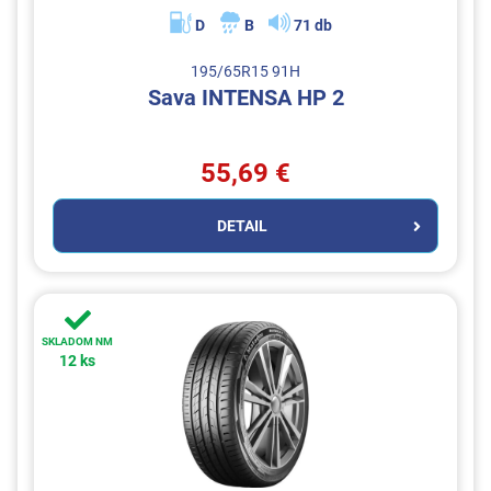
D
B
71 db
195/65R15 91H
Sava INTENSA HP 2
55,69 €
DETAIL
SKLADOM NM
12 ks