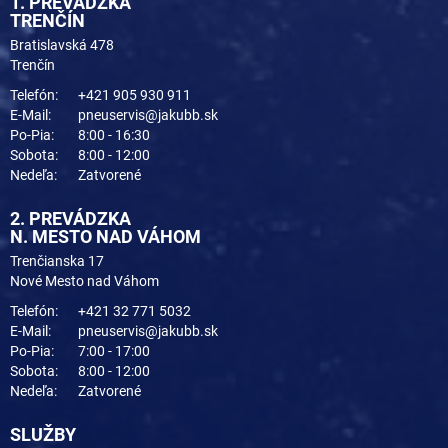
1. PREVÁDZKA
TRENČÍN
Bratislavská 478
Trenčín
Telefón:
+421 905 930 911
E-Mail:
pneuservis@jakubb.sk
Po-Pia:
8:00 - 16:30
Sobota:
8:00 - 12:00
Nedeľa:
Zatvorené
2. PREVÁDZKA
N. MESTO NAD VÁHOM
Trenčianska 17
Nové Mesto nad Váhom
Telefón:
+421 32 771 5032
E-Mail:
pneuservis@jakubb.sk
Po-Pia:
7:00 - 17:00
Sobota:
8:00 - 12:00
Nedeľa:
Zatvorené
SLUŽBY