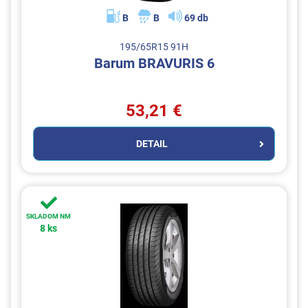
B
B
69 db
195/65R15 91H
Barum BRAVURIS 6
53,21 €
DETAIL
SKLADOM NM
8 ks