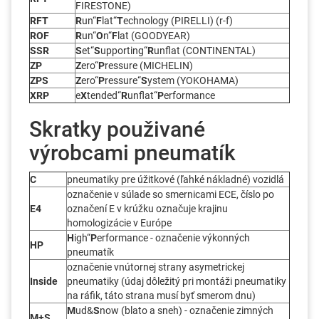
FIRESTONE)
RFT
R
un“
F
lat“
T
echnology (PIRELLI) (r-f)
ROF
R
un“
O
n“
F
lat (GOODYEAR)
SSR
S
et“
S
upporting“
R
unflat (CONTINENTAL)
ZP
Z
ero“
P
ressure (MICHELIN)
ZPS
Z
ero“
P
ressure“
S
ystem (YOKOHAMA)
XRP
e
X
tended“
R
unflat“
P
erformance
Skratky použivané
výrobcami pneumatík
C
pneumatiky pre úžitkové (ľahké nákladné) vozidlá
označenie v súlade so smernicami ECE, číslo po
E4
označení E v krúžku označuje krajinu
homologizácie v Európe
H
igh“
P
erformance - označenie výkonných
HP
pneumatík
označenie vnútornej strany asymetrickej
Inside
pneumatiky (údaj dôležitý pri montáži pneumatiky
na ráfik, táto strana musí byť smerom dnu)
M
ud&
S
now (blato a sneh) - označenie zimných
M+S