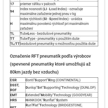
17
priemer ráfiku v palcoch
Index nosnosti (
LI
-
L
oad
I
ndex) - označuje
94
maximálne zaťaženie jednej pneu v kg
Index rýchlosti (
SI
-
S
peed
I
ndex) - uvádza
H
maximálnu povolenú rýchlosť pri maximálnom
zaťažení
TL
T
ube
L
ess - bezdušové pneumatiky
TT
T
ube
T
ype - pneumatiky s použitím duše
TL/TT
bezdušové pneumatiky s možnosťou použitia duše
Označenie RFT pneumatík podľa výrobcov
(spevnené pneumatiky ktoré umožňujú až
80km jazdy bez vzduchu)
CSR
C
onti“
S
upport“
R
ing (CONTINENTAL)
DSST,
D
unlop“
S
et“
S
upporting“
T
echnology (DUNLOP)
ROF
EMT
E
xtended“
M
obility“
T
echnology (GOODYEAR)
HRS
H
ANKOOK "
R
unflat"
S
ystem
R
un“
F
lat“
T
echnology (BRIDGESTONE,
RFT