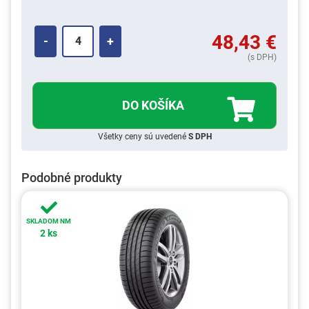
48,43
€
-
+
(s DPH)
DO KOŠÍKA
Všetky ceny sú uvedené
S DPH
Podobné produkty
SKLADOM NM
2 ks