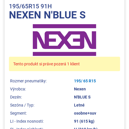
195/65R15 91H
NEXEN N'BLUE S
Tento produkt si práve pozerá 1 klient
Rozmer pneumatiky:
195/ 65 R15
Výrobca:
Nexen
Dezén:
N'BLUE S
Sezóna / Typ:
Letné
Segment:
osobne+suv
LI - Index nosnosti:
91 (615 kg)