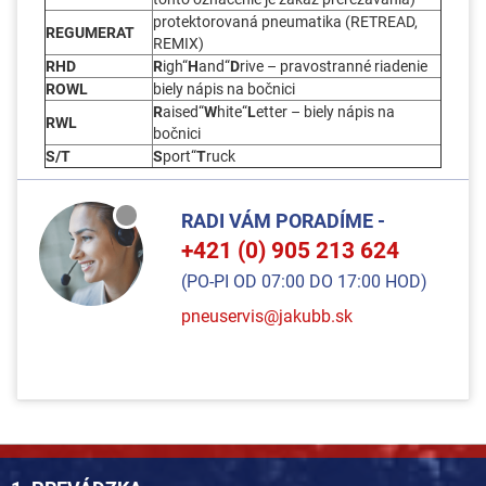
protektorovaná pneumatika (RETREAD,
REGUMERAT
REMIX)
RHD
R
igh“
H
and“
D
rive – pravostranné riadenie
ROWL
biely nápis na bočnici
R
aised“
W
hite“
L
etter – biely nápis na
RWL
bočnici
S/T
S
port“
T
ruck
RADI VÁM PORADÍME -
+421 (0) 905 213 624
(PO-PI OD 07:00 DO 17:00 HOD)
pneuservis@jakubb.sk