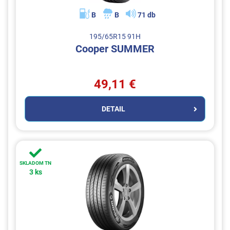
B
B
71 db
195/65R15 91H
Cooper SUMMER
49,11 €
DETAIL
SKLADOM TN
3 ks