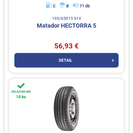
C
B
71 db
195/65R15 91V
Matador HECTORRA 5
56,93 €
DETAIL
SKLADOM NM
10 ks