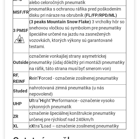
alebo celoročných pneumatík
pneumatika s ochranou ráfika pred poškodením
MSF/FR
disku pri náraze na obrubník
(FL/FP/RPD/ML)
(3 peaks Mountain Snow Flake)
3 vrcholky hôr so
snehovou vločkou sú symbolom pre pneumatiky
3 PMSF
špeciálne určené na jazdu na zasnežených
vozovkách, ktorých výkony sú garantované
testami.
označenie vonkajšej strany asymetrickej
Outside
pneumatiky (údaj dôležitý pri montáži pneumatiky
na ráfik, táto strana musí byť smerom von)
RF,
R
ein“
F
orced - označenie zosilnenej pneumatiky
REINF
nahrotovaná zimná pneumatika (u nás
Studed
nepovolené)
U
ltra“
H
ight“
P
erformance - označenie vysoko
UHP
výkonných pneumatík
označenie špeciálnej konštrukcie pneumatiky
ZR
určenej pre rýchlosť nad 240km/h
XL
e
X
tra“
L
oad – označenie zosilnenej pneumatiky