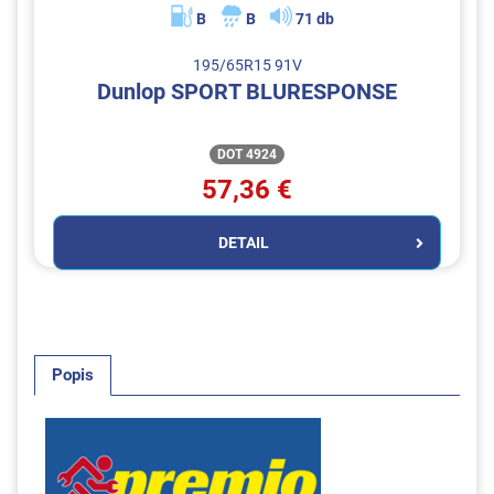
B
B
71 db
195/65R15 91V
Dunlop SPORT BLURESPONSE
DOT 4924
57,36 €
DETAIL
Popis