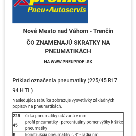
Nové Mesto nad Váhom - Trenčín
ČO ZNAMENAJÚ SKRATKY NA
PNEUMATIKÁCH
NA WWW.PNEUPROFI.SK
Príklad označenia pneumatiky (225/45 R17
94 H TL)
Nasledujúca tabuľka zobrazuje vysvetlivky základných
popisov na pneumatikách.
225
šírka pneumatiky udávaná v mm
profil pneumatiky - percentuálny pomer výšky k šírke
45
pneumatiky
R
konštrukcia pneumatiky („R“ - radiálna)