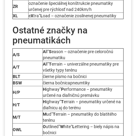
označenie špeciálnej konštrukcie pneumatiky
ZR
určenej pre rýchlosť nad 240km/h
XL
e
X
tra“
L
oad – označenie zosilnenej pneumatiky
Ostatné značky na
pneumatikách
A
ll“
S
eason – označenie pre celoročnú
A/S
pneumatiku
A
ll“
T
errain – univerzálne pneumatiky pre
A/T
všetky typy terénu
BLT
čierne písmo na bočnici
BSW
čierna bočnicapneumtiky
H
ighway“
P
erformance – pneumatiky
H/P
určené na diaľničnú premávku
H
ighway“
T
errain – pneumatiky určené na
H/T
diaľnicu aj do terénu
M
ud“
T
errain – pneumatiky do blatitého
M/T
terénu
O
utlined“
W
hite“
L
ettering – biely nápis na
OWL
bočnici