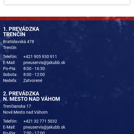
1. PREVÁDZKA
TRENČÍN
Bratislavská 478
Trenčín
Telefón:
+421 905 930 911
E-Mail:
pneuservis@jakubb.sk
Po-Pia:
8:00 - 16:30
Sobota:
8:00 - 12:00
Nedeľa:
Zatvorené
2. PREVÁDZKA
N. MESTO NAD VÁHOM
Trenčianska 17
Nové Mesto nad Váhom
Telefón:
+421 32 771 5032
E-Mail:
pneuservis@jakubb.sk
Po-Pia:
7:00 - 17:00