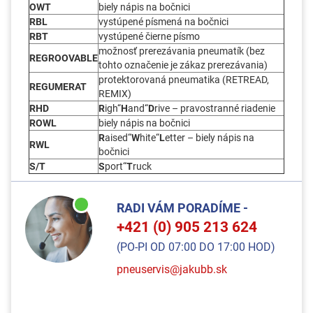
OWT
biely nápis na bočnici
RBL
vystúpené písmená na bočnici
RBT
vystúpené čierne písmo
možnosť prerezávania pneumatík (bez
REGROOVABLE
tohto označenie je zákaz prerezávania)
protektorovaná pneumatika (RETREAD,
REGUMERAT
REMIX)
RHD
R
igh“
H
and“
D
rive – pravostranné riadenie
ROWL
biely nápis na bočnici
R
aised“
W
hite“
L
etter – biely nápis na
RWL
bočnici
S/T
S
port“
T
ruck
RADI VÁM PORADÍME -
+421 (0) 905 213 624
(PO-PI OD 07:00 DO 17:00 HOD)
pneuservis@jakubb.sk