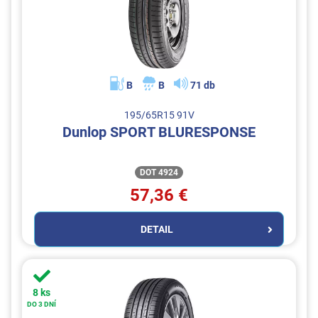
B
B
71 db
195/65R15 91V
Dunlop SPORT BLURESPONSE
DOT 4924
57,36 €
DETAIL
8 ks
DO 3 DNÍ