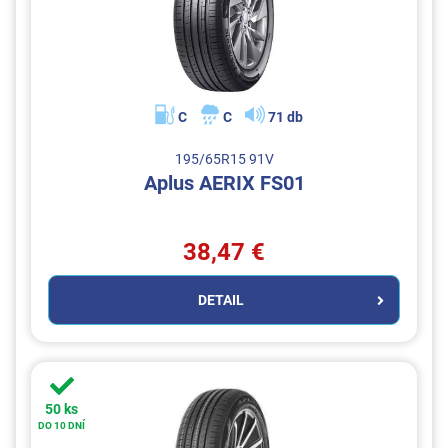
C
C
71 db
195/65R15 91V
Aplus AERIX FS01
38,47 €
DETAIL
50 ks
DO 10 DNÍ