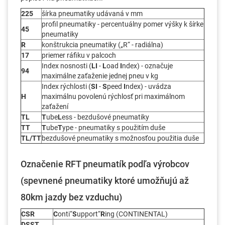
225
šírka pneumatiky udávaná v mm
profil pneumatiky - percentuálny pomer výšky k šírke
45
pneumatiky
R
konštrukcia pneumatiky („R“ - radiálna)
17
priemer ráfiku v palcoch
Index nosnosti (
LI
-
L
oad
I
ndex) - označuje
94
maximálne zaťaženie jednej pneu v kg
Index rýchlosti (
SI
-
S
peed
I
ndex) - uvádza
H
maximálnu povolenú rýchlosť pri maximálnom
zaťažení
TL
T
ube
L
ess - bezdušové pneumatiky
TT
T
ube
T
ype - pneumatiky s použitím duše
TL/TT
bezdušové pneumatiky s možnosťou použitia duše
Označenie RFT pneumatík podľa výrobcov
(spevnené pneumatiky ktoré umožňujú až
80km jazdy bez vzduchu)
CSR
C
onti“
S
upport“
R
ing (CONTINENTAL)
DSST,