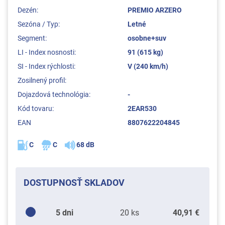
Dezén:
PREMIO ARZERO
Sezóna / Typ:
Letné
Segment:
osobne+suv
LI - Index nosnosti:
91 (615 kg)
SI - Index rýchlosti:
V (240 km/h)
Zosilnený profil:
Dojazdová technológia:
-
Kód tovaru:
2EAR530
EAN
8807622204845
C
C
68 dB
DOSTUPNOSŤ SKLADOV
5 dni
20 ks
40,91 €