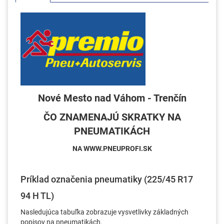
Nové Mesto nad Váhom - Trenčín
ČO ZNAMENAJÚ SKRATKY NA
PNEUMATIKÁCH
NA WWW.PNEUPROFI.SK
Príklad označenia pneumatiky (225/45 R17
94 H TL)
Nasledujúca tabuľka zobrazuje vysvetlivky základných
popisov na pneumatikách.