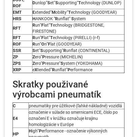
D
unlop“
S
et“
S
upporting“
T
echnology (DUNLOP)
ROF
EMT
E
xtended“
M
obility“
T
echnology (GOODYEAR)
HRS
H
ANKOOK "
R
unflat"
S
ystem
R
un“
F
lat“
T
echnology (BRIDGESTONE,
RFT
FIRESTONE)
RFT
R
un“
F
lat“
T
echnology (PIRELLI) (r-f)
ROF
R
un“
O
n“
F
lat (GOODYEAR)
SSR
S
et“
S
upporting“
R
unflat (CONTINENTAL)
ZP
Z
ero“
P
ressure (MICHELIN)
ZPS
Z
ero“
P
ressure“
S
ystem (YOKOHAMA)
XRP
e
X
tended“
R
unflat“
P
erformance
Skratky použivané
výrobcami pneumatík
C
pneumatiky pre úžitkové (ľahké nákladné) vozidlá
označenie v súlade so smernicami ECE, číslo po
E4
označení E v krúžku označuje krajinu
homologizácie v Európe
H
igh“
P
erformance - označenie výkonných
HP
pneumatík