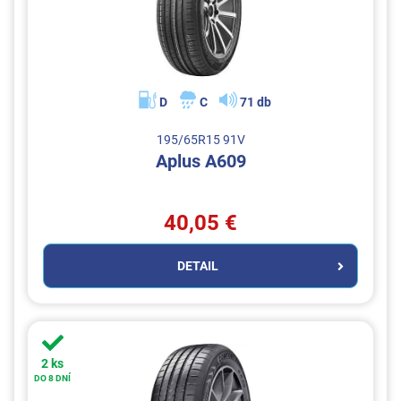
D
C
71 db
195/65R15 91V
Aplus A609
40,05 €
DETAIL
2 ks
DO 8 DNÍ