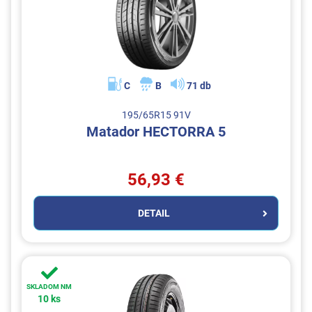
C
B
71 db
195/65R15 91V
Matador HECTORRA 5
56,93 €
DETAIL
SKLADOM NM
10 ks