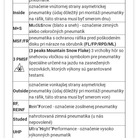
označenie vnútornej strany asymetrickej
Inside
pneumatiky (údaj dôležitý pri montáži pneumatiky
na ráfik, táto strana musí byť smerom dnu)
M
ud&
S
now (blato a sneh) - označenie zimných
M+S
alebo celoročných pneumatík
pneumatika s ochranou ráfika pred poškodením
MSF/FR
disku pri náraze na obrubník
(FL/FP/RPD/ML)
(3 peaks Mountain Snow Flake)
3 vrcholky hôr so
snehovou vločkou sú symbolom pre pneumatiky
3 PMSF
špeciálne určené na jazdu na zasnežených
vozovkách, ktorých výkony sú garantované
testami.
označenie vonkajšej strany asymetrickej
Outside
pneumatiky (údaj dôležitý pri montáži pneumatiky
na ráfik, táto strana musí byť smerom von)
RF,
R
ein“
F
orced - označenie zosilnenej pneumatiky
REINF
nahrotovaná zimná pneumatika (u nás
Studed
nepovolené)
U
ltra“
H
ight“
P
erformance - označenie vysoko
UHP
výkonných pneumatík