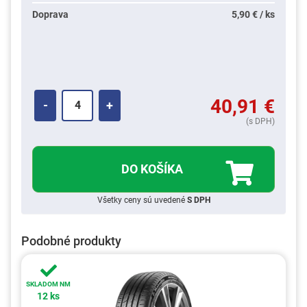
Doprava
5,90 € / ks
40,91
€
-
+
(s DPH)
DO KOŠÍKA
Všetky ceny sú uvedené
S DPH
Podobné produkty
SKLADOM NM
12 ks